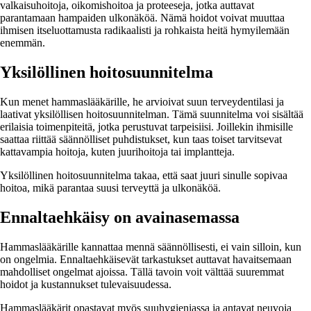
valkaisuhoitoja, oikomishoitoa ja proteeseja, jotka auttavat
parantamaan hampaiden ulkonäköä. Nämä hoidot voivat muuttaa
ihmisen itseluottamusta radikaalisti ja rohkaista heitä hymyilemään
enemmän.
Yksilöllinen hoitosuunnitelma
Kun menet hammaslääkärille, he arvioivat suun terveydentilasi ja
laativat yksilöllisen hoitosuunnitelman. Tämä suunnitelma voi sisältää
erilaisia toimenpiteitä, jotka perustuvat tarpeisiisi. Joillekin ihmisille
saattaa riittää säännölliset puhdistukset, kun taas toiset tarvitsevat
kattavampia hoitoja, kuten juurihoitoja tai implantteja.
Yksilöllinen hoitosuunnitelma takaa, että saat juuri sinulle sopivaa
hoitoa, mikä parantaa suusi terveyttä ja ulkonäköä.
Ennaltaehkäisy on avainasemassa
Hammaslääkärille kannattaa mennä säännöllisesti, ei vain silloin, kun
on ongelmia. Ennaltaehkäisevät tarkastukset auttavat havaitsemaan
mahdolliset ongelmat ajoissa. Tällä tavoin voit välttää suuremmat
hoidot ja kustannukset tulevaisuudessa.
Hammaslääkärit opastavat myös suuhygieniassa ja antavat neuvoja