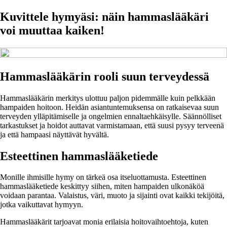
Kuvittele hymyäsi: näin hammaslääkäri
voi muuttaa kaiken!
Hammaslääkärin rooli suun terveydessä
Hammaslääkärin merkitys ulottuu paljon pidemmälle kuin pelkkään
hampaiden hoitoon. Heidän asiantuntemuksensa on ratkaisevaa suun
terveyden ylläpitämiselle ja ongelmien ennaltaehkäisylle. Säännölliset
tarkastukset ja hoidot auttavat varmistamaan, että suusi pysyy terveenä
ja että hampaasi näyttävät hyvältä.
Esteettinen hammaslääketiede
Monille ihmisille hymy on tärkeä osa itseluottamusta. Esteettinen
hammaslääketiede keskittyy siihen, miten hampaiden ulkonäköä
voidaan parantaa. Valaistus, väri, muoto ja sijainti ovat kaikki tekijöitä,
jotka vaikuttavat hymyyn.
Hammaslääkärit tarjoavat monia erilaisia hoitovaihtoehtoja, kuten