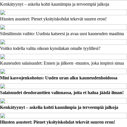
Kenkätyynyt – askelia kohti kauniimpia ja terveempiä jalkoja
Hiusten asusteet: Pienet yksityiskohdat tekevät suuren eron!
Silmälinssin vaihto: Uudista katseesi ja avaa uusi kauneuden maailma
Voitko todella valita oikean kynsilakan omalle tyylillesi?
Kauneuden salaisuudet: Ennen ja jälkeen -muutos, joka inspiroi sinua
Mini kasvojenkohotus: Uuden uran alku kauneudenhoidossa
Salaisuudet deodoranttien valinnassa, joita et halua jäädä ilman!
Kenkätyynyt – askelia kohti kauniimpia ja terveempiä jalkoja
Hiusten asusteet: Pienet yksityiskohdat tekevät suuren eron!