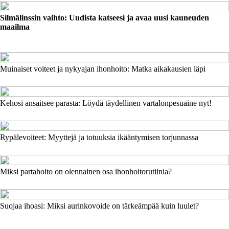
Silmälinssin vaihto: Uudista katseesi ja avaa uusi kauneuden
maailma
Muinaiset voiteet ja nykyajan ihonhoito: Matka aikakausien läpi
Kehosi ansaitsee parasta: Löydä täydellinen vartalonpesuaine nyt!
Rypälevoiteet: Myyttejä ja totuuksia ikääntymisen torjunnassa
Miksi partahoito on olennainen osa ihonhoitorutiinia?
Suojaa ihoasi: Miksi aurinkovoide on tärkeämpää kuin luulet?