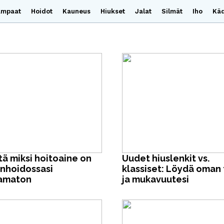
ampaat
Hoidot
Kauneus
Hiukset
Jalat
Silmät
Iho
Kä
tä miksi hoitoaine on
Uudet hiuslenkit vs.
enhoidossasi
klassiset: Löydä oman t
amaton
ja mukavuutesi