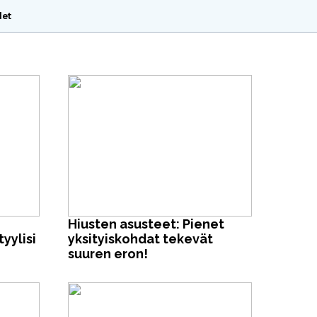
det
Hiusten asusteet: Pienet
yylisi
yksityiskohdat tekevät
suuren eron!