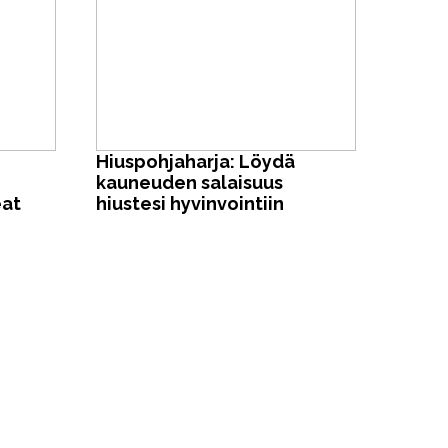
Hiuspohjaharja: Löydä
n
kauneuden salaisuus
eat
hiustesi hyvinvointiin