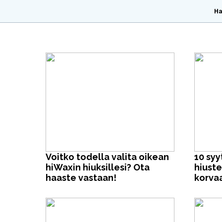
H
Voitko todella valita oikean
10 syy
hiWaxin hiuksillesi? Ota
hiust
haaste vastaan!
korva