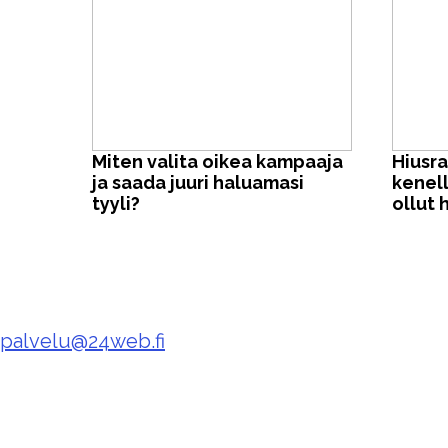
Miten valita oikea kampaaja
Hiusra
ja saada juuri haluamasi
kenel
tyyli?
ollut 
palvelu@24web.fi