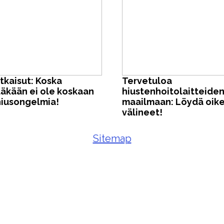
tkaisut: Koska
Tervetuloa
läkään ei ole koskaan
hiustenhoitolaitteide
hiusongelmia!
maailmaan: Löydä oik
välineet!
Sitemap